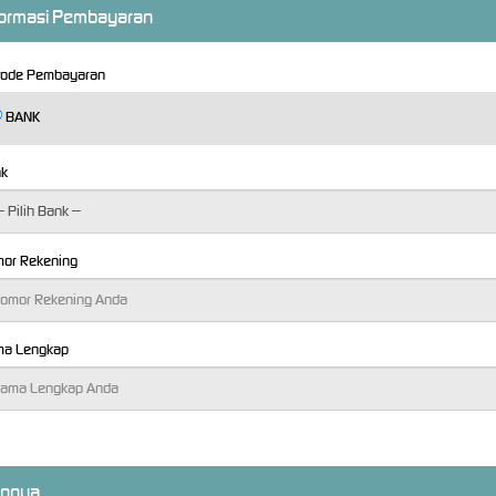
formasi Pembayaran
ode Pembayaran
ng Link Slot88 Resmi Viral
BANK
acor Maxwin Gampang Menang Li
k
tar game slot online gacor gampang menang dan menyediakan pola slot88 gacor terbaik dan ter
Kategori
Dukungan
or Rekening
Hot Games
AsistenAirb
Slots
airbet88Offi
a Lengkap
Live Casino
Olahraga
Togel
Crash Game
innya