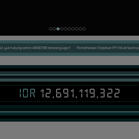
ubungi admin AIRBET88 sekarang juga !!
Pemeliharaan Terjadwal: PP Virtual Sports pada 30-J
IDR
12,691,119,322