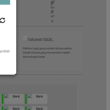
TARUHAN TOGEL
aan
Platform togel yang menarik dari perusahan
a telah
e
terbaik di dunia yang menawarkan hadiah
kemenangan besar