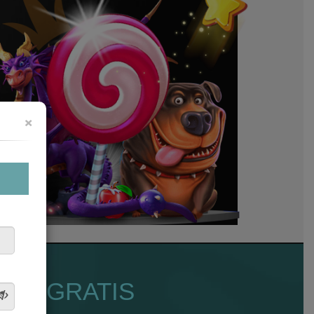
×
ASI GRATIS