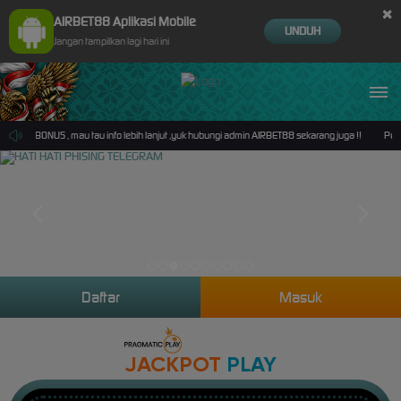
×
AIRBET88 Aplikasi Mobile
UNDUH
Jangan tampilkan lagi hari ini
ian BONUS , mau tau info lebih lanjut ,yuk hubungi admin AIRBET88 sekarang juga !!
Pemel
Daftar
Masuk
JACKPOT
PLAY