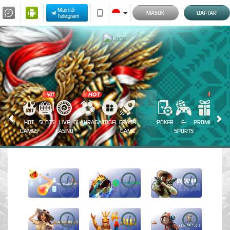
Main di
MASUK
DAFTAR
Telegram
HOT
SLOTS
LIVE
OLAHRAGA
TOGEL
CRASH
ARCADE
POKER
E-
PROMOSI
GAMES
CASINO
GAME
SPORTS
i
i
i
i
i
i