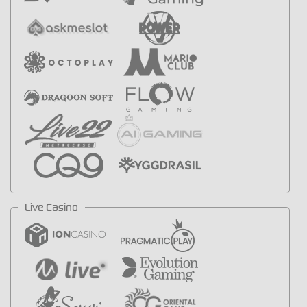
Live Casino