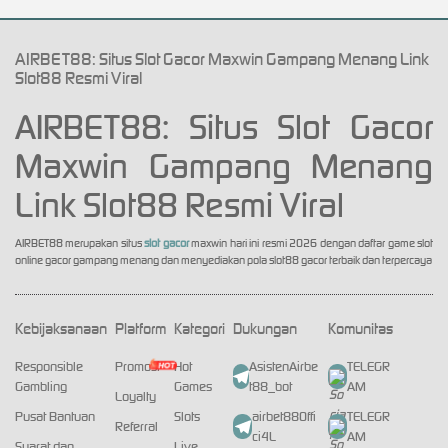
AIRBET88: Situs Slot Gacor Maxwin Gampang Menang Link
Slot88 Resmi Viral
AIRBET88: Situs Slot Gacor
Maxwin Gampang Menang
Link Slot88 Resmi Viral
AIRBET88 merupakan situs
slot gacor
maxwin hari ini resmi 2026 dengan daftar game slot
online gacor gampang menang dan menyediakan pola slot88 gacor terbaik dan terpercaya
Kebijaksanaan
Platform
Kategori
Dukungan
Komunitas
Responsible
Promosi
Hot
AsistenAirbe
TELEGR
Gambling
Games
t88_bot
AM
Loyalty
Pusat Bantuan
Slots
airbet88Offi
TELEGR
Referral
ci4L
AM
Syarat dan
Live