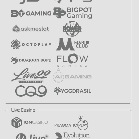
Live Casino