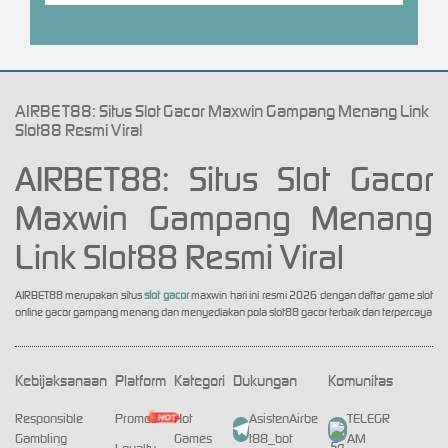
AIRBET88: Situs Slot Gacor Maxwin Gampang Menang Link
Slot88 Resmi Viral
AIRBET88: Situs Slot Gacor
Maxwin Gampang Menang
Link Slot88 Resmi Viral
AIRBET88 merupakan situs
slot gacor
maxwin hari ini resmi 2026 dengan daftar game slot
online gacor gampang menang dan menyediakan pola slot88 gacor terbaik dan terpercaya
Kebijaksanaan
Platform
Kategori
Dukungan
Komunitas
Responsible
Promosi
Hot
AsistenAirbe
TELEGR
Gambling
Games
t88_bot
AM