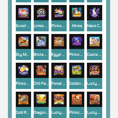
Sweet Scratch
Limbo Rainbow
Plinko Rainbow
Mines
Maze Classic
Sky Mission
Bricks Battle
Egypt Gem Scratch
Plinko Neon
Cookie Fiesta
Plinko Classic
Chili Fiesta
Forest Tea Party
Golden Clover
Lucky Drop: Coco 2
Gold Rush: Wild Dig
Dragon Tower
Lucky Drop-Coco
Plinko Gold Rush
Lucky Drop-GongXiFaChai