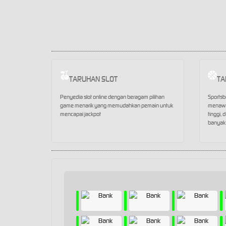
TARUHAN SLOT
TA
Penyedia slot online dengan beragam pilihan
Sportsb
game menarik yang memudahkan pemain untuk
menawar
mencapai jackpot
tinggi,
banyak 