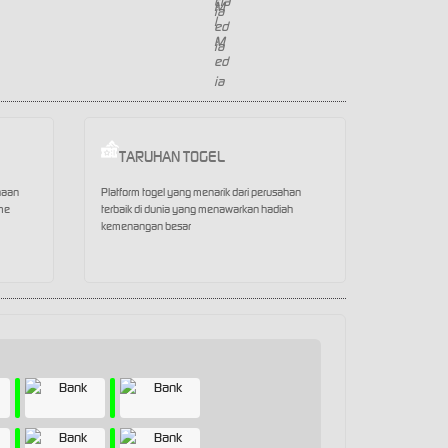
Gates of Olympus Super Scatter
TARUHAN TOGEL
haan
Platform togel yang menarik dari perusahan
ame
terbaik di dunia yang menawarkan hadiah
kemenangan besar