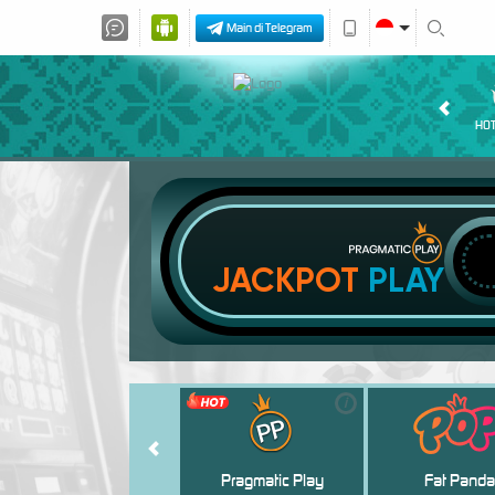
Main di Telegram
HO
JACKPOT
PLAY
i
Pragmatic Play
Fat Pand