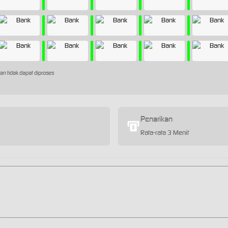
an tidak dapat diproses
Penarikan
Rata-rata 3 Menit