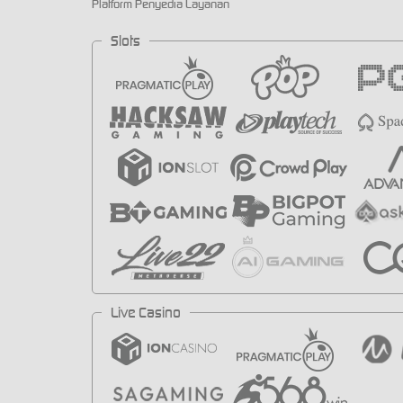
Platform Penyedia Layanan
Slots
Live Casino