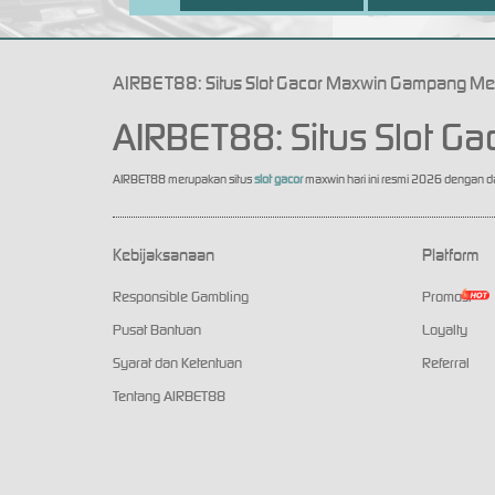
AIRBET88: Situs Slot Gacor Maxwin Gampang Men
AIRBET88: Situs Slot G
AIRBET88 merupakan situs
slot gacor
maxwin hari ini resmi 2026 dengan d
Kebijaksanaan
Platform
Responsible Gambling
Promosi
Pusat Bantuan
Loyalty
Syarat dan Ketentuan
Referral
Tentang AIRBET88