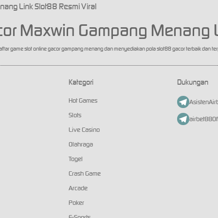
ang Link Slot88 Resmi Viral
acor Maxwin Gampang Menang Li
aftar game slot online gacor gampang menang dan menyediakan pola slot88 gacor terbaik dan te
Kategori
Dukungan
Hot Games
AsistenAir
Slots
airbet88Of
Live Casino
Olahraga
Togel
Crash Game
Arcade
Poker
E-Sports