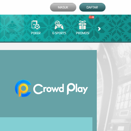
MASUK
DAFTAR
ARCADE
POKER
E-SPORTS
PROMOSI