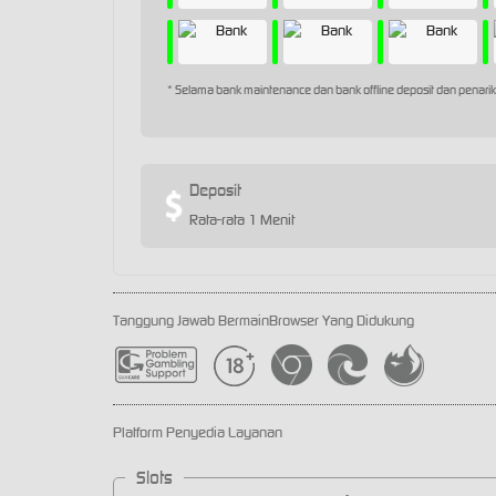
* Selama bank maintenance dan bank offline deposit dan penarik
Deposit
Rata-rata 1 Menit
Tanggung Jawab Bermain
Browser Yang Didukung
Platform Penyedia Layanan
Slots