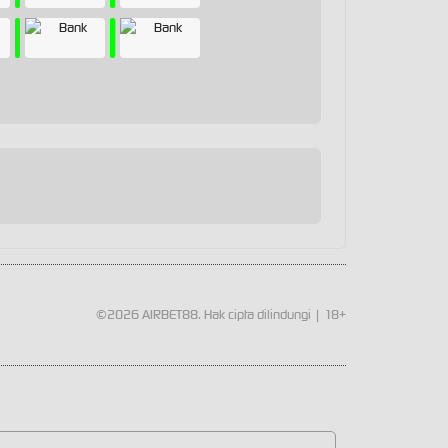
©2026 AIRBET88. Hak cipta dilindungi | 18+