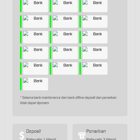
* Selama bank maintenance dan bank offline deposit dan penarikan
tidak dapat diproses
Deposit
Penarikan
Rata-rata 1 Menit
Rata-rata 3 Menit