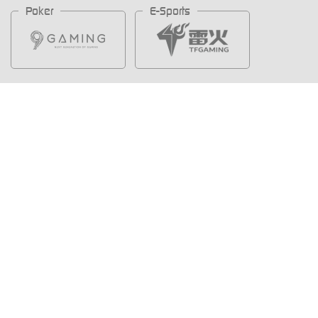
Poker
E-Sports