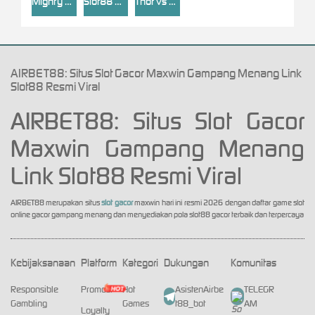
Mighty Hercules
Slot88 Wisdom of Athena 1000
Thor vs Hercules
AIRBET88: Situs Slot Gacor Maxwin Gampang Menang Link
Slot88 Resmi Viral
AIRBET88: Situs Slot Gacor
Maxwin Gampang Menang
Link Slot88 Resmi Viral
AIRBET88 merupakan situs
slot gacor
maxwin hari ini resmi 2026 dengan daftar game slot
online gacor gampang menang dan menyediakan pola slot88 gacor terbaik dan terpercaya
Kebijaksanaan
Platform
Kategori
Dukungan
Komunitas
Responsible
Promosi
Hot
AsistenAirbe
TELEGR
Gambling
Games
t88_bot
AM
Loyalty