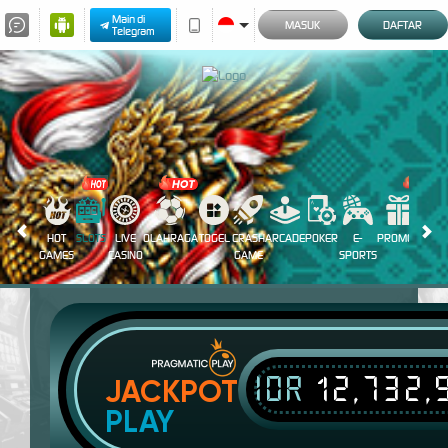
Main di
MASUK
DAFTAR
Telegram
HOT
SLOTS
LIVE
OLAHRAGA
TOGEL
CRASH
ARCADE
POKER
E-
PROMOSI
GAMES
CASINO
GAME
SPORTS
IDR
12,732,
JACKPOT
PLAY