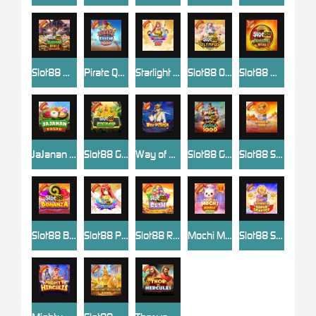
Slot88 Mahjong Wins 3 Black Scatter
Pirate Quest 1000
Starlight Princess 1000
Slot88 Olympus
Slot88 Mahjong Wins 2
JaJanan Pasar
Slot88 Gems
Way of Ninja
Slot88 Gates of Gatot Kaca 1000
Slot88 Sweet Bonanza 1000
Slot88 Bonanza
Slot88 Princess
Slot88 Rush
Mochi Mania 1000
Slot88 Sweet Bonanza Super Scatter