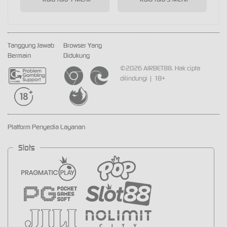
Tanggung Jawab
Browser Yang
Bermain
Didukung
©2026 AIRBET88. Hak cipta
dilindungi | 18+
Platform Penyedia Layanan
Slots