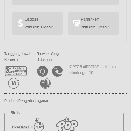
Deposit
Penarikan
Rata-rata 1 Menit
Rata-rata 3 Menit
Tanggung Jawab
Browser Yang
Bermain
Didukung
©2026 AIRBET88. Hak cipta
dilindungi | 18+
Platform Penyedia Layanan
Slots