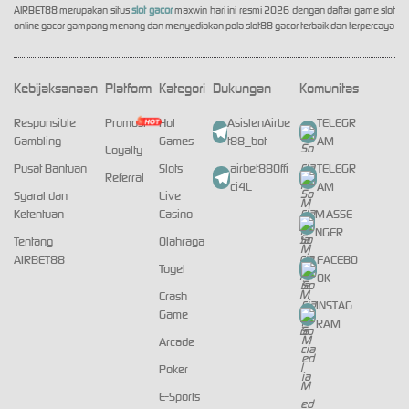
AIRBET88 merupakan situs
slot gacor
maxwin hari ini resmi 2026 dengan daftar game slot
online gacor gampang menang dan menyediakan pola slot88 gacor terbaik dan terpercaya
Kebijaksanaan
Platform
Kategori
Dukungan
Komunitas
Responsible
Promosi
Hot
AsistenAirbe
TELEGR
Gambling
Games
t88_bot
AM
Loyalty
Pusat Bantuan
Slots
airbet88Offi
TELEGR
Referral
ci4L
AM
Syarat dan
Live
Ketentuan
Casino
MASSE
NGER
Tentang
Olahraga
AIRBET88
FACEBO
Togel
OK
Crash
INSTAG
Game
RAM
Arcade
Poker
E-Sports