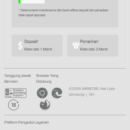
* Selama bank maintenance dan bank offline deposit dan penarikan
tidak dapat diproses
Deposit
Penarikan
Rata-rata 1 Menit
Rata-rata 3 Menit
Tanggung Jawab
Browser Yang
Bermain
Didukung
©2026 AIRBET88. Hak cipta
dilindungi | 18+
Platform Penyedia Layanan