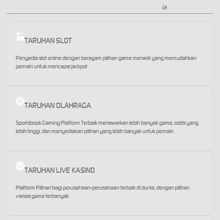
TARUHAN SLOT
Penyedia slot online dengan beragam pilihan game menarik yang memudahkan
pemain untuk mencapai jackpot
TARUHAN OLAHRAGA
Sportsbook Gaming Platform Terbaik menawarkan lebih banyak game, odds yang
lebih tinggi, dan menyediakan pilihan yang lebih banyak untuk pemain.
TARUHAN LIVE KASINO
Platform Pilihan bagi perusahaan-perusahaan terbaik di dunia, dengan pilihan
variasi game terbanyak