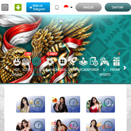
Main di
MASUK
DAFTAR
Telegram
HOT
SLOTS
LIVE
OLAHRAGA
TOGEL
CRASH
ARCADE
POKER
E-
PROMOSI
GAMES
CASINO
GAME
SPORTS
i
i
i
i
i
i