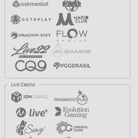
Live Casino