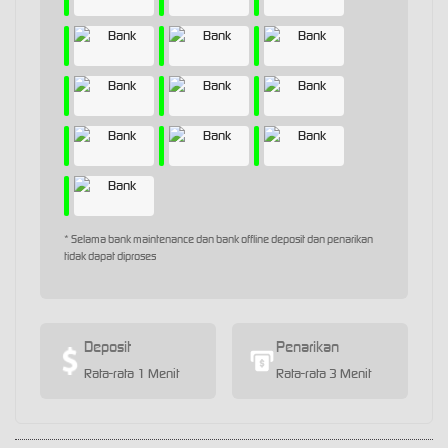
* Selama bank maintenance dan bank offline deposit dan penarikan
tidak dapat diproses
Deposit
Penarikan
Rata-rata 1 Menit
Rata-rata 3 Menit