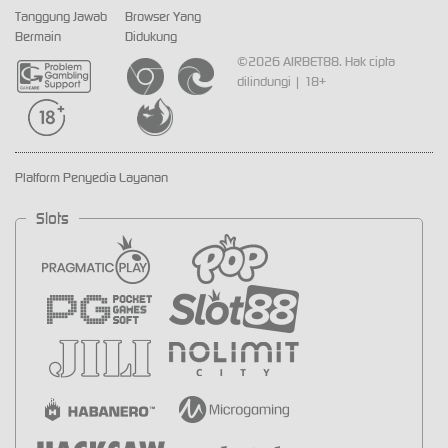
Tanggung Jawab
Browser Yang
Bermain
Didukung
©2026 AIRBET88. Hak cipta
dilindungi | 18+
Platform Penyedia Layanan
Slots