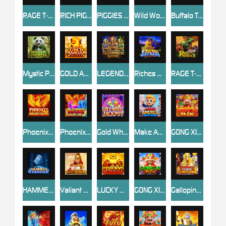
RAGE T-REX
RICH PIGGIES WORLD
PIGGIES WEALTHY ANGELIC
Wild Wolf Xtreme
Buffalo Triple Fury
Mystic Panda
GOLD AROWANA
LEGEND OF SPOOKY LINK
Riches Express
RAGE T-REX 2
Phoenix's Golden Basin
Phoenix Blaze Link
Gold Wheel Jackpot
Make America Great Again
GONG XI FA CAI
HAMMER OF THUNDER
Valiant of Athena
LUCKY BUDDHA
GONG XI FA CAI
Galloping Horse Fortune