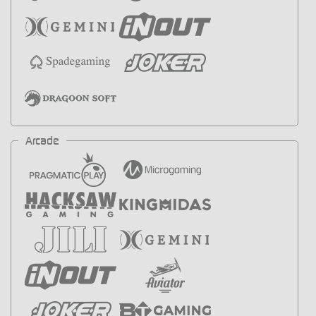
Arcade