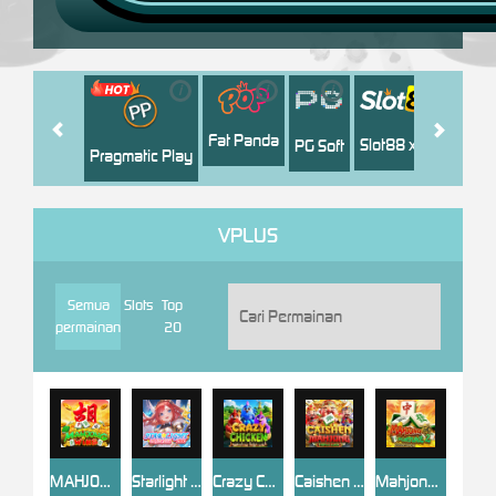
i
i
i
i
i
Jili
Fat Panda
Slot88 x PP
PG Soft
Pragmatic Play
VPLUS
Semua
Slots
Top
permainan
20
MAHJONG WINS
Starlight Princess 2000
Crazy Chicken
Caishen Mahjong: Triple Luck
Mahjong Fortune 2: Dragon Riches