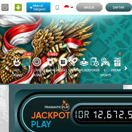
Main di
MASUK
DAFTAR
Telegram
HOT
SLOTS
LIVE
OLAHRAGA
TOGEL
CRASH
ARCADE
POKER
E-
PROMOSI
GAMES
CASINO
GAME
SPORTS
IDR
12,672,
JACKPOT
PLAY