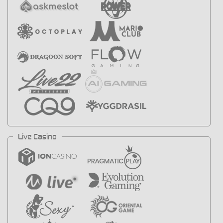
Live Casino