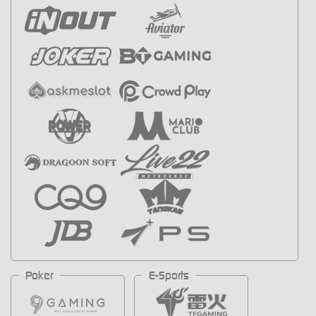
Poker
E-Sports