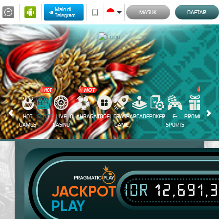
Main di
MASUK
DAFTAR
Telegram
HOT
SLOTS
LIVE
OLAHRAGA
TOGEL
CRASH
ARCADE
POKER
E-
PROMOSI
GAMES
CASINO
GAME
SPORTS
IDR
12,691,
JACKPOT
PLAY