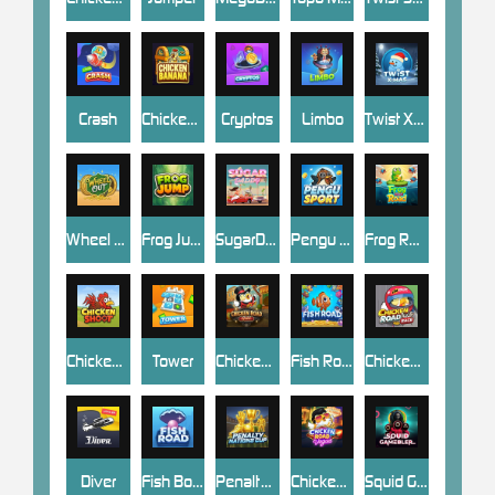
Crash
Chicken Banana
Cryptos
Limbo
Twist X-mas
Wheel Out
Frog Jump
SugarDaddy
Pengu Sport
Frog Road
Chicken Shoot
Tower
Chicken Road Gold
Fish Road
Chicken Road Race
Diver
Fish Boom
Penalty Nations Cup
Chicken Road Vegas
Squid Gamebler