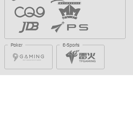
Poker
E-Sports