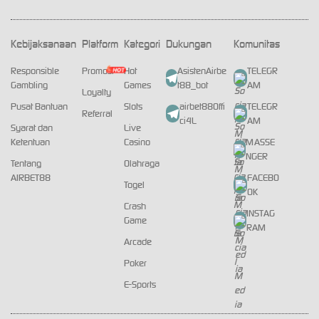
Kebijaksanaan
Platform
Kategori
Dukungan
Komunitas
Responsible
Promosi
Hot
AsistenAirbe
TELEGR
Gambling
Games
t88_bot
AM
Loyalty
Pusat Bantuan
Slots
airbet88Offi
TELEGR
Referral
ci4L
AM
Syarat dan
Live
Ketentuan
Casino
MASSE
NGER
Tentang
Olahraga
AIRBET88
FACEBO
Togel
OK
Crash
INSTAG
Game
RAM
Arcade
Poker
E-Sports