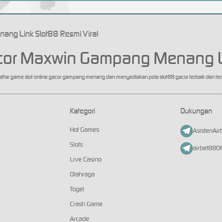
ang Link Slot88 Resmi Viral
acor Maxwin Gampang Menang Li
aftar game slot online gacor gampang menang dan menyediakan pola slot88 gacor terbaik dan te
Kategori
Dukungan
Hot Games
AsistenAir
Slots
airbet88Of
Live Casino
Olahraga
Togel
Crash Game
Arcade