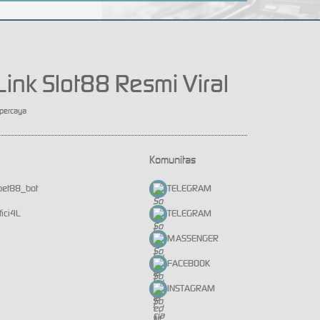
nk Slot88 Resmi Viral
rpercaya
Komunitas
bet88_bot
TELEGRAM
fici4L
TELEGRAM
MASSENGER
FACEBOOK
INSTAGRAM