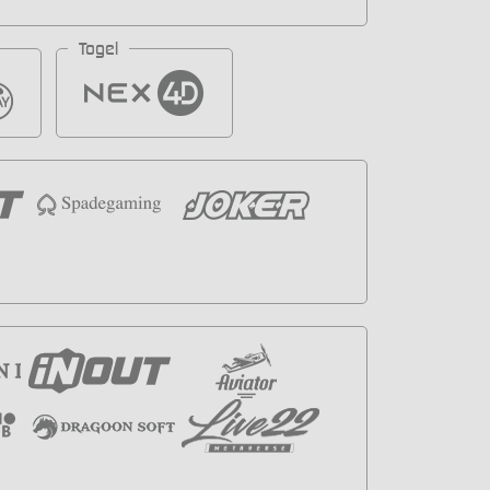
Togel