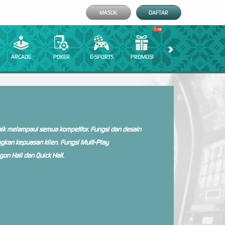
MASUK
DAFTAR
ARCADE
POKER
E-SPORTS
PROMOSI
aik melampaui semua kompetitor. Fungsi dan desain
gkan kepuasan klien. Fungsi Multi-Play
on Hall dan Quick Hall.