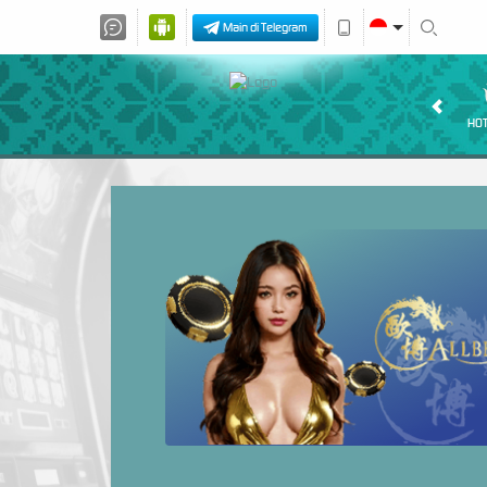
Main di Telegram
HO