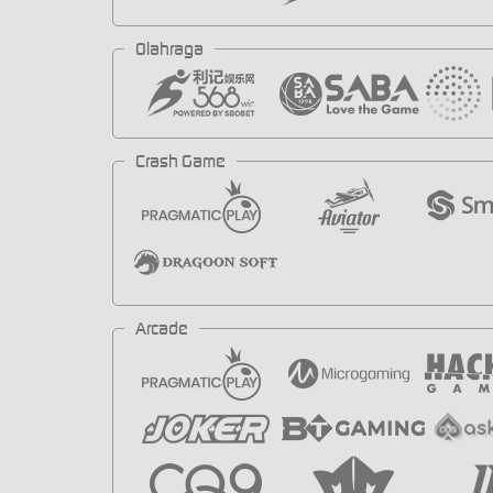
Olahraga
Crash Game
Arcade