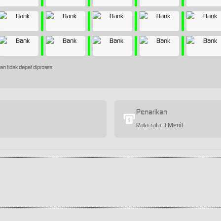
an tidak dapat diproses
Penarikan
Rata-rata 3 Menit