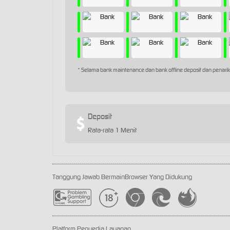
* Selama bank maintenance dan bank offline deposit dan penarik
Deposit
Rata-rata 1 Menit
Tanggung Jawab Bermain
Browser Yang Didukung
Platform Penyedia Layanan