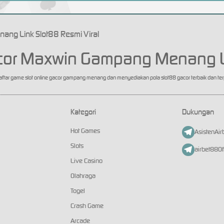
ang Link Slot88 Resmi Viral
acor Maxwin Gampang Menang Li
aftar game slot online gacor gampang menang dan menyediakan pola slot88 gacor terbaik dan te
Kategori
Dukungan
Hot Games
AsistenAir
Slots
airbet88Of
Live Casino
Olahraga
Togel
Crash Game
Arcade