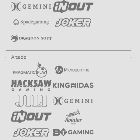
Arcade