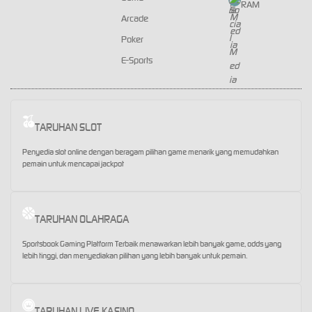
RAM
Arcade
Poker
E-Sports
TARUHAN SLOT
Penyedia slot online dengan beragam pilihan game menarik yang memudahkan
pemain untuk mencapai jackpot
TARUHAN OLAHRAGA
Sportsbook Gaming Platform Terbaik menawarkan lebih banyak game, odds yang
lebih tinggi, dan menyediakan pilihan yang lebih banyak untuk pemain.
TARUHAN LIVE KASINO