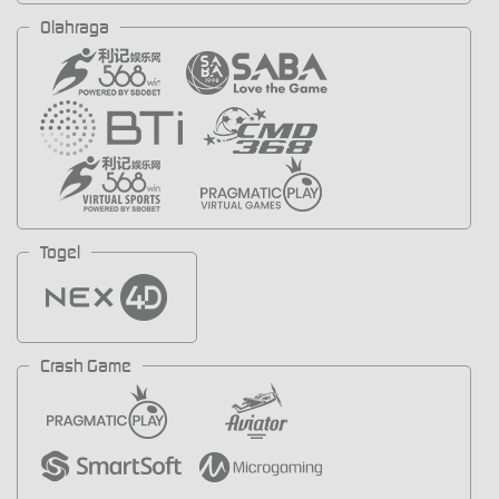
Olahraga
Togel
Crash Game