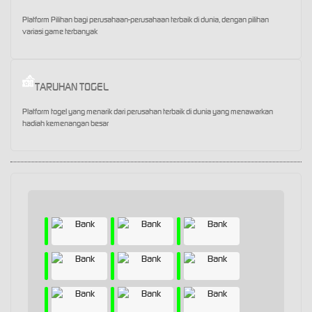
Platform Pilihan bagi perusahaan-perusahaan terbaik di dunia, dengan pilihan
variasi game terbanyak
TARUHAN TOGEL
Platform togel yang menarik dari perusahan terbaik di dunia yang menawarkan
hadiah kemenangan besar