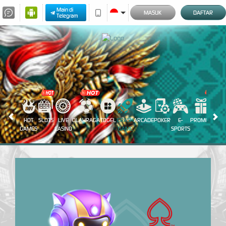
Main di
MASUK
DAFTAR
Telegram
HOT
SLOTS
LIVE
OLAHRAGA
TOGEL
CRASH
ARCADE
POKER
E-
PROMOSI
GAMES
CASINO
GAME
SPORTS