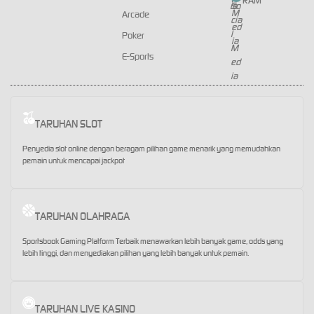
RAM
Arcade
Poker
E-Sports
TARUHAN SLOT
Penyedia slot online dengan beragam pilihan game menarik yang memudahkan
pemain untuk mencapai jackpot
TARUHAN OLAHRAGA
Sportsbook Gaming Platform Terbaik menawarkan lebih banyak game, odds yang
lebih tinggi, dan menyediakan pilihan yang lebih banyak untuk pemain.
TARUHAN LIVE KASINO