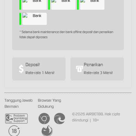
* Selama bank maintenance dan bank offline deposit dan penarikan
tidak dapat diproses
Deposit
Penarikan
Rata-rata 1 Menit
Rata-rata 3 Menit
Tanggung Jawab
Browser Yang
Bermain
Didukung
©2026 AIRBET88. Hak cipta
dilindungi | 18+