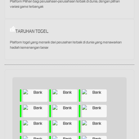
Platform Pilihan bagi perusahaan-perusahaan terbaik di dunia, dengan pilihan
variasi game terbanyak
TARUHAN TOGEL
Platform togel yang menarik dari perusahan terbaik di dunia yang menawarkan
hadiah kemenangan besar