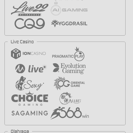
Live Casino
Olahraga