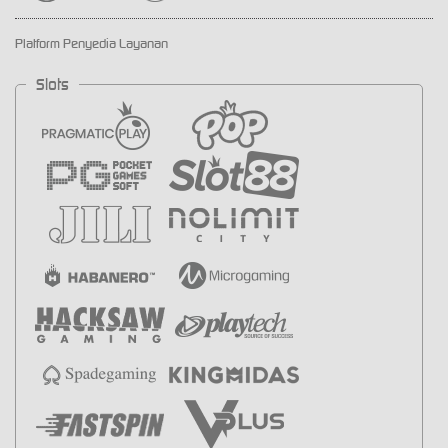
Platform Penyedia Layanan
Slots