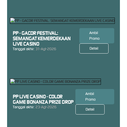
PP - GACOR FESTIVAL:
Ambil
SEMANGAT KEMERDEKAAN
Promo
LIVE CASINO
Detail
Tanggal akhir:
31-Agt-2026
Ambil
PP LIVE CASINO - COLOR
Promo
GAME BONANZA PRIZE DROP
Tanggal akhir:
23-Agt-2026
Detail