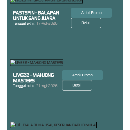
FASTSPIN - BALAPAN
Ambil Promo
UNTUK SANG JUARA
Detail
Tanggal akhir:
17-Agt-2026
LIVE22 - MAHJONG
Ambil Promo
MASTERS
Detail
Tanggal akhir:
31-Agt-2026