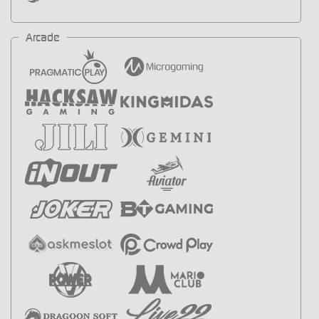
Arcade