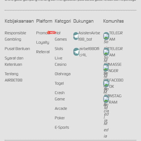
Kebijaksanaan
Platform
Kategori
Dukungan
Komunitas
Responsible
Promosi
Hot
AsistenAirbe
TELEGR
Gambling
Games
t88_bot
AM
Loyalty
Pusat Bantuan
Slots
airbet88Offi
TELEGR
Referral
ci4L
AM
Syarat dan
Live
Ketentuan
Casino
MASSE
NGER
Tentang
Olahraga
AIRBET88
FACEBO
Togel
OK
Crash
INSTAG
Game
RAM
Arcade
Poker
E-Sports