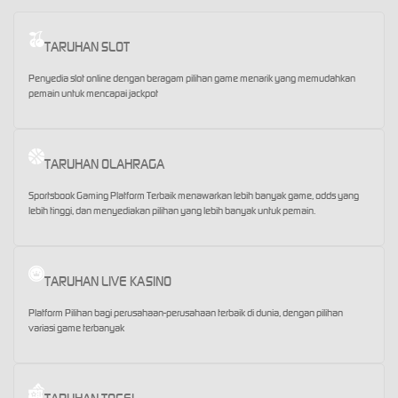
TARUHAN SLOT
Penyedia slot online dengan beragam pilihan game menarik yang memudahkan
pemain untuk mencapai jackpot
TARUHAN OLAHRAGA
Sportsbook Gaming Platform Terbaik menawarkan lebih banyak game, odds yang
lebih tinggi, dan menyediakan pilihan yang lebih banyak untuk pemain.
TARUHAN LIVE KASINO
Platform Pilihan bagi perusahaan-perusahaan terbaik di dunia, dengan pilihan
variasi game terbanyak