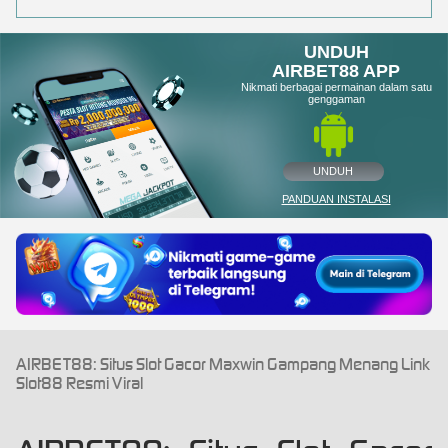
UNDUH
AIRBET88 APP
Nikmati berbagai permainan dalam satu
genggaman
UNDUH
PANDUAN INSTALASI
AIRBET88: Situs Slot Gacor Maxwin Gampang Menang Link
Slot88 Resmi Viral