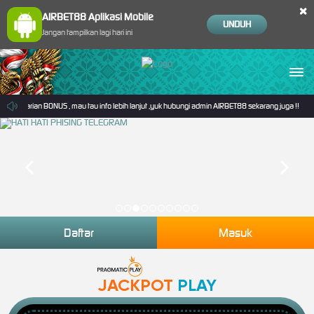
×
AIRBET88 Aplikasi Mobile
UNDUH
Jangan tampilkan lagi hari ini
k varian BONUS , mau tau info lebih lanjut ,yuk hubungi admin AIRBET88 sekarang juga !!
Daftar
Masuk
JACKPOT
PLAY