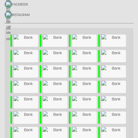
FACEBOOK
INSTAGRAM