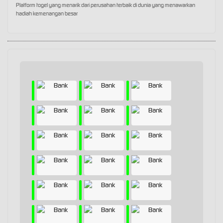
Platform togel yang menarik dari perusahan terbaik di dunia yang menawarkan
hadiah kemenangan besar