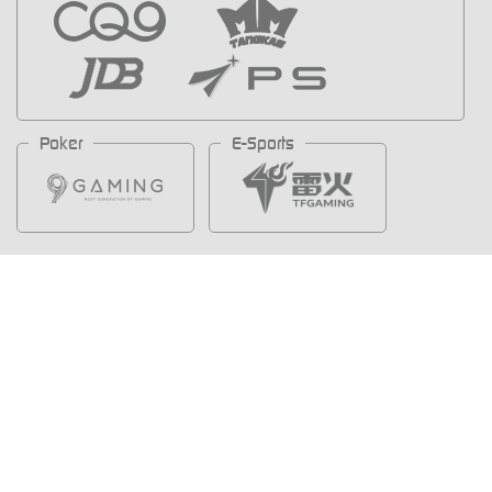
Poker
E-Sports