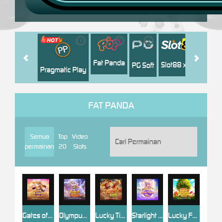
i
i
i
i
i
Jili
Fat Panda
Slot88 x PP
PG Soft
Pragmatic Play
FAT PANDA
Semua
Top
Video
permainan
20
Slots
Gates of Olympus POP
Olympus Wins
Lucky Tiger 1000
Starlight Wins
Lucky Fortune Tree