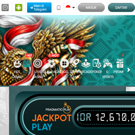
Main di
MASUK
DAFTAR
Telegram
HOT
SLOTS
LIVE
OLAHRAGA
TOGEL
CRASH
ARCADE
POKER
E-
PROMOSI
GAMES
CASINO
GAME
SPORTS
IDR
12,670,
JACKPOT
PLAY