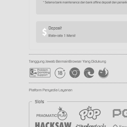
* Selama bank maintenance dan bank offline deposit dan penarik
Deposit
Rata-rata 1 Menit
Tanggung Jawab Bermain
Browser Yang Didukung
Platform Penyedia Layanan
Slots