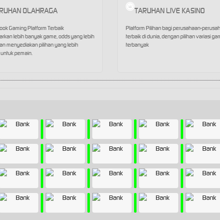
RUHAN OLAHRAGA
TARUHAN LIVE KASINO
ook Gaming Platform Terbaik
Platform Pilihan bagi perusahaan-perusa
kan lebih banyak game, odds yang lebih
terbaik di dunia, dengan pilihan variasi g
 dan menyediakan pilihan yang lebih
terbanyak
untuk pemain.