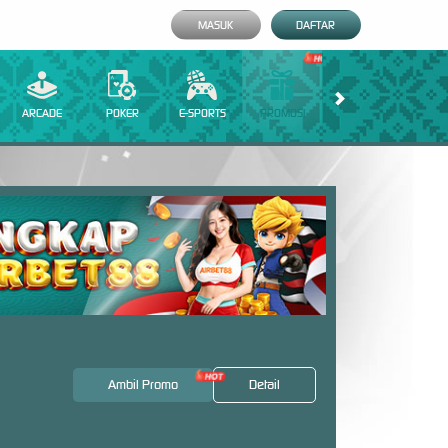
MASUK
DAFTAR
ARCADE
POKER
E-SPORTS
PROMOSI
Ambil Promo
Detail