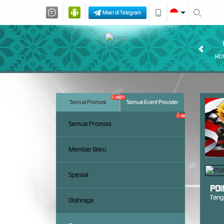
Main di Telegram
HO
Semua Promosi
Semua Event Provider
Semua Promosi
Member Baru
Spesial
POI
Tang
Olahraga