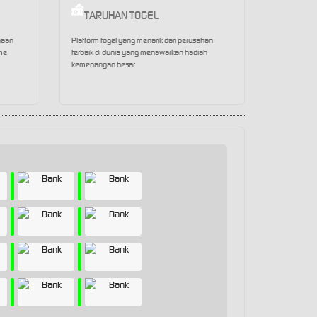
TARUHAN TOGEL
haan
Platform togel yang menarik dari perusahan
ame
terbaik di dunia yang menawarkan hadiah
kemenangan besar