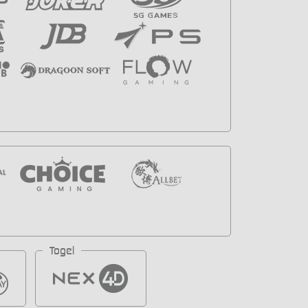
Togel