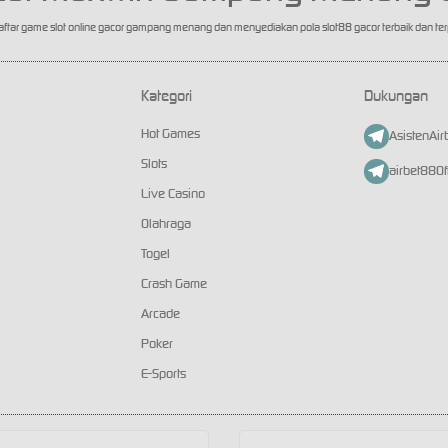
aftar game slot online gacor gampang menang dan menyediakan pola slot88 gacor terbaik dan te
Kategori
Dukungan
Hot Games
AsistenAir
Slots
airbet88Of
Live Casino
Olahraga
Togel
Crash Game
Arcade
Poker
E-Sports