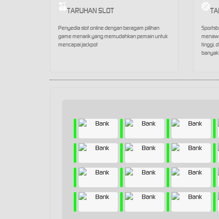
TARUHAN SLOT
TA
Penyedia slot online dengan beragam pilihan
Sportsb
game menarik yang memudahkan pemain untuk
menawar
mencapai jackpot
tinggi,
banyak 