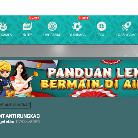
T GAMES
SLOTS
LIVE CASINO
OLAHRAGA
TOGEL
CRASH GAME
NT ANTI RUNGKAD
gal akhir:
07-Des-2029