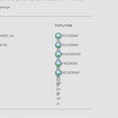
rpercaya
Komunitas
bet88_bot
TELEGRAM
fici4L
TELEGRAM
MASSENGER
FACEBOOK
INSTAGRAM