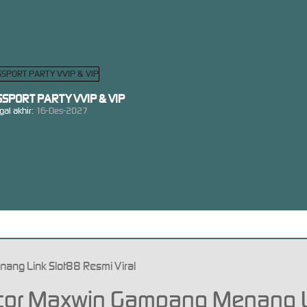
SPORT PARTY VVIP & VIP
gal akhir:
16-Des-2027
ang Link Slot88 Resmi Viral
acor Maxwin Gampang Menang Li