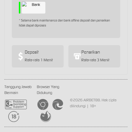
* Selama bank maintenance dan bank offline deposit dan penarikan
tidak dapat diproses
Deposit
Penarikan
Rata-rata 1 Menit
Rata-rata 3 Menit
Tanggung Jawab
Browser Yang
Bermain
Didukung
©2026 AIRBET88. Hak cipta
dilindungi | 18+