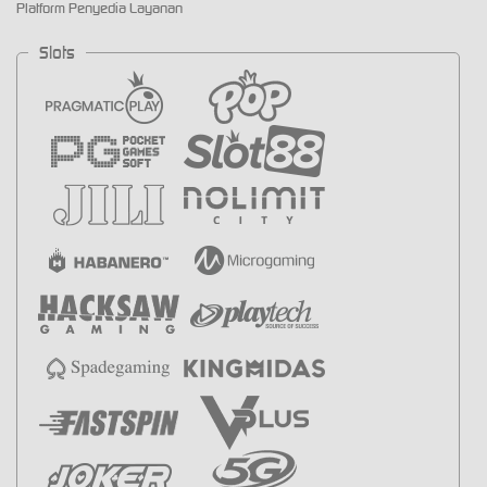
Platform Penyedia Layanan
Slots